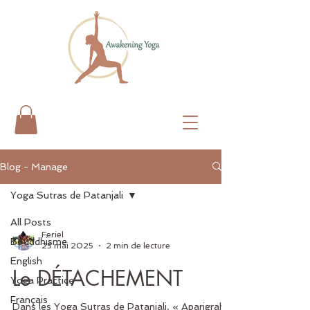
Blog - Manage
Yoga Sutras de Patanjali
All Posts
Feriel
Bouddhisme
25 mai 2025
2 min de lecture
English
Le DÉTACHEMENT
Yoga Practice
Français
Dans les Yoga Sutras de Patanjali, « Aparigraha