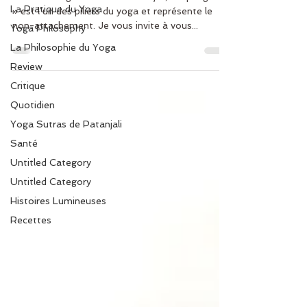
La Pratique du Yoga
» est l’un des piliers du yoga et représente le
non-attachement. Je vous invite à vous...
Yoga Philosophy
La Philosophie du Yoga
Review
Critique
Quotidien
Yoga Sutras de Patanjali
Santé
Untitled Category
Untitled Category
Histoires Lumineuses
Recettes