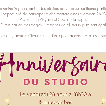
ening Yoga organise des ateliers de yoga sur un thème particu
l'opportunité de participer à des masterclasses d'environ 2h0
Awakening Vinyasa et Sivananda Yoga.
2 fois par an des stages / retraites de plusieurs jours sont ég
ptions obligatoires. Cliquez sur +d'info pour accéder aux inscri