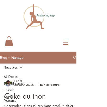
Blog - Manage
Recettes
All Posts
Feriel
Bouddhisme
30 août 2025
1 min de lecture
English
Cake au thon
Yoga
Practice
Catégories : Sans gluten Sans produit laitier