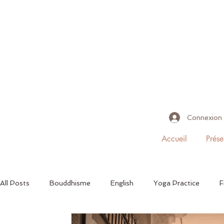
Connexion
Accueil
Prése
All Posts
Bouddhisme
English
Yoga Practice
F
La Philosophie du Yoga
Review
Critique
Quot