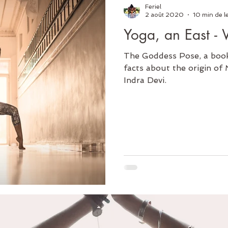
Feriel
2 août 2020
10 min de l
Yoga, an East - 
The Goddess Pose, a book r
facts about the origin of
Indra Devi.