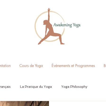
ntation
Cours de Yoga
Événements et Programmes
B
rançais
La Pratique du Yoga
Yoga Philosophy
idien
Yoga Sutras de Patanjali
Santé
Untitled Cate