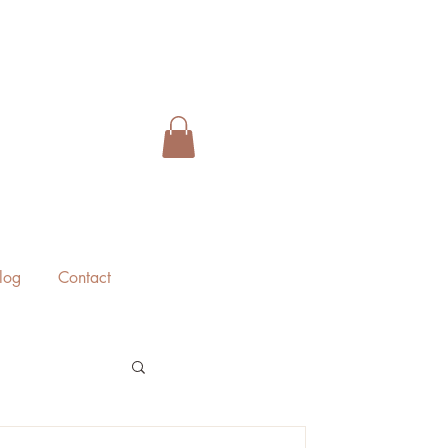
log
Contact
gory