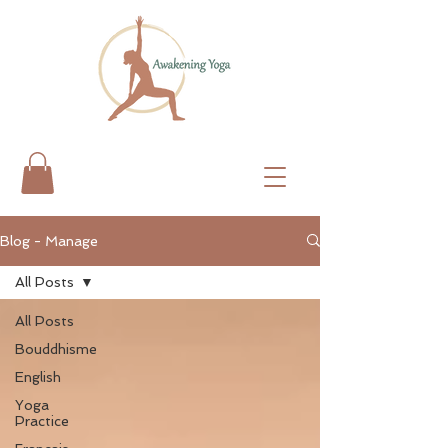
Blog - Manage
All Posts
All Posts
Bouddhisme
English
Yoga
Practice