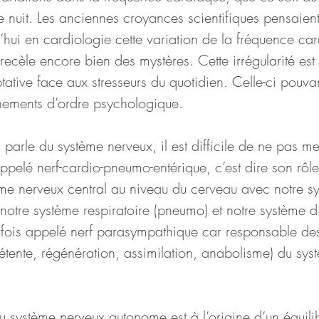
 de nuit. Les anciennes croyances scientifiques pensaient
hui en cardiologie cette variation de la fréquence car
recèle encore bien des mystères. Cette irrégularité est 
ative face aux stresseurs du quotidien. Celle-ci pouva
nements d’ordre psychologique.
n parle du système nerveux, il est difficile de ne pas me
ppelé nerf-cardio-pneumo-entérique, c’est dire son rôle
stème nerveux central au niveau du cerveau avec notre s
notre système respiratoire (pneumo) et notre système di
parfois appelé nerf parasympathique car responsable des
tente, régénération, assimilation, anabolisme) du sys
 système nerveux autonome est à l’origine d’un équilib