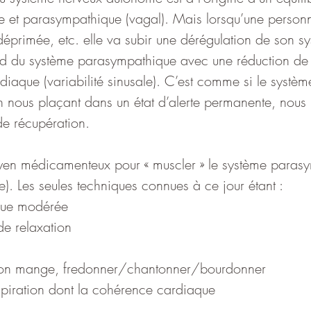
 et parasympathique (vagal). Mais lorsqu’une personn
déprimée, etc. elle va subir une dérégulation de son s
du système parasympathique avec une réduction de la
diaque (variabilité sinusale). C’est comme si le systè
n nous plaçant dans un état d’alerte permanente, nous p
 de récupération.
oyen médicamenteux pour « muscler » le système paras
ue). Les seules techniques connues à ce jour étant :
ique modérée
de relaxation
’on mange, fredonner/chantonner/bourdonner
spiration dont la cohérence cardiaque