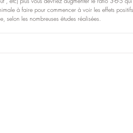
ut , etc) plus vous devriez augmenter le ratio 3-6-5 qui
male à faire pour commencer à voir les effets positifs
, selon les nombreuses études réalisées.