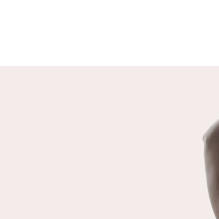
DEUX HUMANITÉS
Il existe deux formes d’humanité,
celle d’une humanité qui co-existe et
co-crée avec tout le vivant, qui vit
en harmonie avec son
environnement. Et celle d’une
humanité qui crée et ne pense que
par et