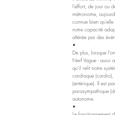
l’effort, de jour ou
métronome, aujourd’
connue bien qu’elle 
notre capacité adapt
altérée par des évé
•
De plus, lorsque l’o
Nerf Vague - aussi a
qu’il relit notre sy
cardiaque (cardio), 
(entérique). Il est 
parasympathique (dé
autonome.
•
Le fonctionnement du