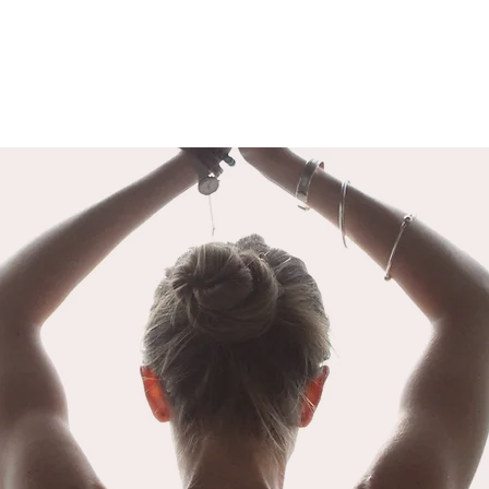
LA DISTORSION PSYCHIQUE
LA 
Il est important de rappeler avant de
Les év
détailler ce sujet que le mot « Yoga »
arrive
signifie « Union ». L’union du yoga
notre 
fait référence à l’union de notre
nous f
conscience individuelle à la
différ
conscience collective. N
atteint