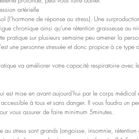
tente profonde, peut vous faire bailler.
ssion artérielle
sol (l’hormone de réponse au stress). Une surproduction
tigue chronique ainsi qu’une rétention graisseuse au n
te pratique sur plusieurs semaine peu amener la perso
est une personne stressée et donc propice à ce type d
ratique va améliorer votre capacité respiratoire avec le
ui est mise en avant aujourd’hui par le corps médical 
t accessible à tous et sans danger. Il vous faudra un pe
our vous assurer de faire minimum 5minutes.
ce au stress sont grands (angoisse, insomnie, rétention 