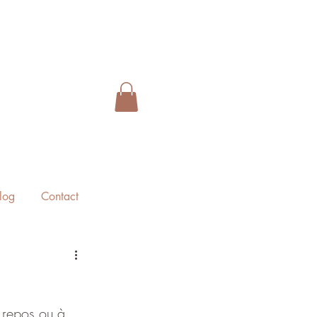
log
Contact
 repos ou à 