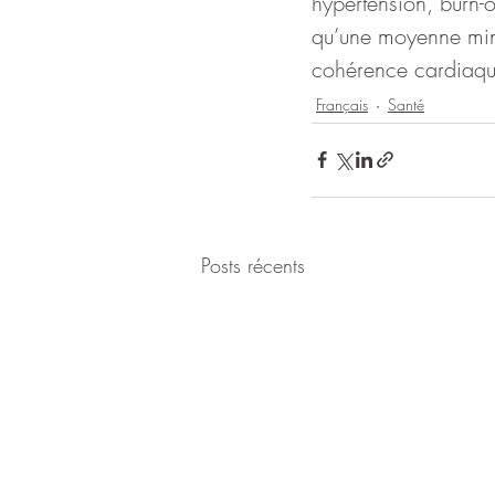
hypertension, burn-o
qu’une moyenne mini
cohérence cardiaque
Français
Santé
Posts récents