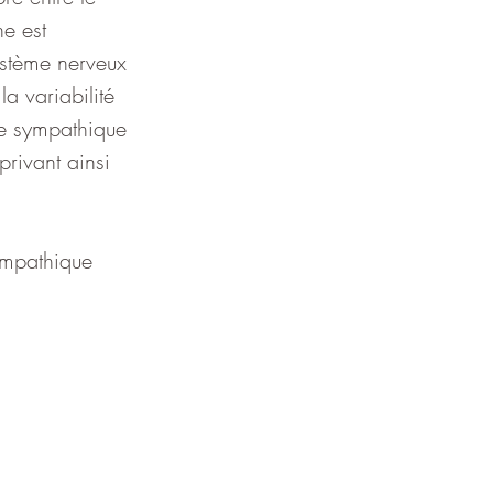
e est 
ystème nerveux 
 variabilité 
me sympathique 
rivant ainsi 
ympathique 