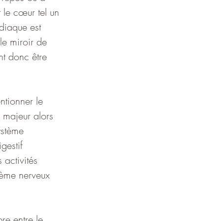
 le cœur tel un 
diaque est 
le miroir de 
nt donc être 
ntionner le 
 majeur alors 
ystème 
gestif 
 activités 
tème nerveux 
re entre le 