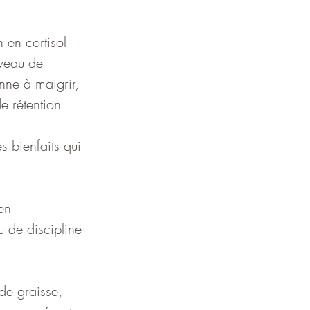
 en cortisol 
iveau de 
nne à maigrir, 
e rétention 
s bienfaits qui 
en 
u de discipline 
de graisse, 