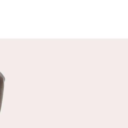
SANTE MENTALE
ènements extérieurs qui nous
nt ont tendance à perturber
santé mentale, c’est à dire à
aire basculer dans l’insanité (à
ent degré) où notre coeur est
. Il s’agit d