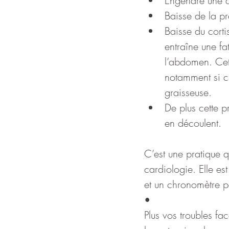
Engendre une dé
Baisse de la pre
Baisse du corti
entraîne une fa
l’abdomen. Cet
notamment si c’
graisseuse.
De plus cette p
en découlent.
C’est une pratique q
cardiologie. Elle es
et un chronomètre p
•
Plus vos troubles fa