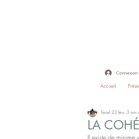
Connexion
Accueil
Prése
Feriel
23 févr.
3 min 
LA COH
Il existe de minime 