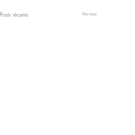
Posts récents
Voir tout
LA DISTORSION
LA SANTE MEN
PSYCHIQUE
Les évènements extér