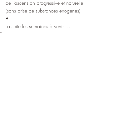
de l’ascension progressive et naturelle 
(sans prise de substances exogènes).
•
La suite les semaines à venir …
Français
La Philosophie du Yoga
La Pratique du Yoga
Posts récents
Voir tout