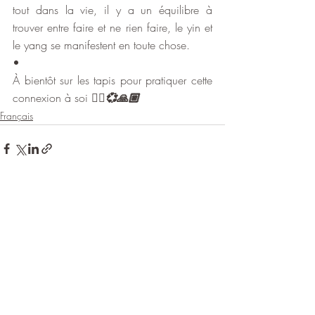
tout dans la vie, il y a un équilibre à 
trouver entre faire et ne rien faire, le yin et 
le yang se manifestent en toute chose.
•
À bientôt sur les tapis pour pratiquer cette 
connexion à soi 
🧚‍♀️💞🙏🏼
Français
Posts récents
Voir tout