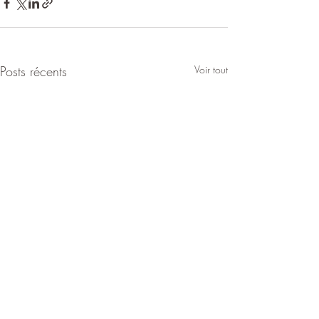
Posts récents
Voir tout
LA DISTORSION
LA SANTE MEN