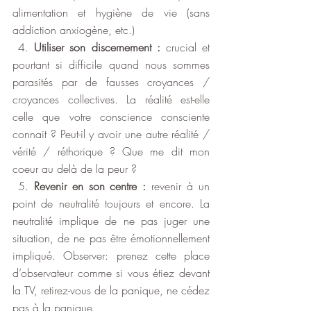
alimentation et hygiène de vie (sans 
addiction anxiogène, etc.)
 4. 
Utiliser son discernement :
 crucial et 
pourtant si difficile quand nous sommes 
parasités par de fausses croyances / 
croyances collectives. La réalité est-elle 
celle que votre conscience consciente 
connait ? Peut-il y avoir une autre réalité / 
vérité / réthorique ? Que me dit mon 
coeur au delà de la peur ? 
 5. 
Revenir en son centre : 
revenir à un 
point de neutralité toujours et encore. La 
neutralité implique de ne pas juger une 
situation, de ne pas être émotionnellement 
impliqué. Observer: prenez cette place 
d’observateur comme si vous étiez devant 
la TV, retirez-vous de la panique, ne cédez 
pas à la panique.