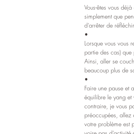
Vous-êtes vous déjà 
simplement que penda
d’arrêter de réfléch
•
Lorsque vous vous r
partie des cas) que 
Ainsi, aller se couc
beaucoup plus de sa
•
Faire une pause et a
équilibre le yang et
contraire, je vous p
préoccupées, allez d
votre problème est p
voire pas d’activité