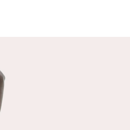
SANTE MENTALE
ènements extérieurs qui nous
nt ont tendance à perturber
santé mentale, c’est à dire à
aire basculer dans l’insanité (à
ent degré) où notre coeur est
. Il s’agit d