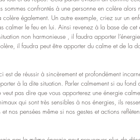
us sommes confrontés à une personne en colère alors 
 colère également. Un autre exemple, criez sur un enfa
s calmer le feu en lui. Ainsi revenez à la base de cet
situation non harmonieuse , il faudra apporter l’énergi
lère, il faudra peut être apporter du calme et de la do
 ici est de réussir à sincèrement et profondément incarne
porter à la dite situation. Parler calmement si au fond
ne veut pas dire que vous apporterez une énergie calme
nimaux qui sont très sensibles à nos énergies, ils resse
s et nos pensées même si nos gestes et actions reflèten
gie par la même énergie peut provoquer plus de désa