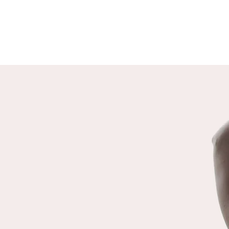
DEUX HUMANITÉS
Il existe deux formes d’humanité,
celle d’une humanité qui co-existe et
co-crée avec tout le vivant, qui vit
en harmonie avec son
environnement. Et celle d’une
humanité qui crée et ne pense que
par et