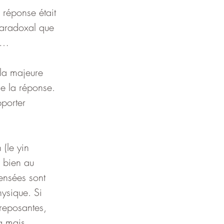
 réponse était 
paradoxal que 
t …
(la majeure 
de la réponse. 
porter 
 (le yin 
, bien au 
ensées sont 
ysique. Si 
reposantes, 
a mais 