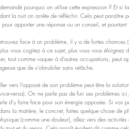
demandé pourquoi on utilise cette expression ? Et si la
nt la nuit on arrête de réfléchir. Cela peut paraître 
ir pour apporter une réponse ou un conseil, et pourtan
etrouvez face à un problème, il y a de fortes chances 
plus vous cogitez à ce sujet, plus vous vous éloignez 
her, tout comme vaquer à d’autres occupations, peut ap
gesse que de s’obnubiler sans relâche.
ller vers l’opposé de son problème peut être la solution
 vice-versa). On ne parle pas de fuir ses problèmes ici
arle d’y faire face pour son énergie opposée. Si vos p
ans la matière, le concret, faites quelque chose de ph
hysique (comme une douleur), allez vers des activités 
 du tout et du repos. Cela paraît évident dit comme cel