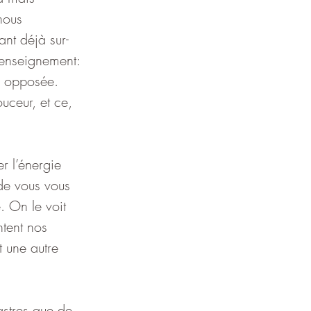
nous 
nt déjà sur-
 enseignement: 
e opposée. 
uceur, et ce, 
r l’énergie 
 de vous vous 
. On le voit 
ntent nos 
t une autre 
stres que de 