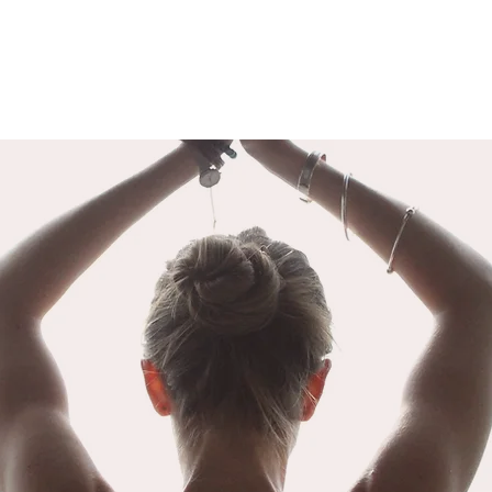
LA DISTORSION PSYCHIQUE
LA 
Il est important de rappeler avant de
Les év
détailler ce sujet que le mot « Yoga »
arrive
signifie « Union ». L’union du yoga
notre 
fait référence à l’union de notre
nous f
conscience individuelle à la
différ
conscience collective. N
atteint