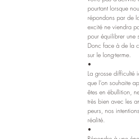
pourtant lorsque no
répondons par de la
excité ne viendra pa
pour équilibrer une 
Donc face à de la co
sur le long-terme.
•
La grosse difficulté
que l’on souhaite ap
êtes en ébullition, 
très bien avec les a
peurs, nos intention
réalité.
•
Répondre à une éner