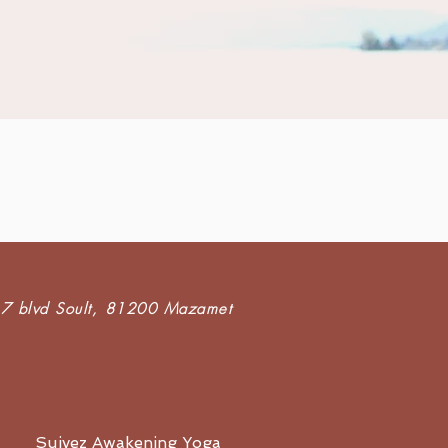
7 blvd Soult,
81200 Mazamet
Suivez Awakening Yoga