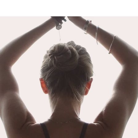
LA DISTORSION PSYCHIQUE
LA 
Il est important de rappeler avant de
Les év
détailler ce sujet que le mot « Yoga »
arrive
signifie « Union ». L’union du yoga
notre 
fait référence à l’union de notre
nous f
conscience individuelle à la
différ
conscience collective. N
atteint