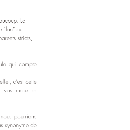
eaucoup. La 
e “fun” ou 
rents stricts, 
ule qui compte 
fet, c’est cette 
e vos maux et 
nous pourrions 
pas synonyme de 