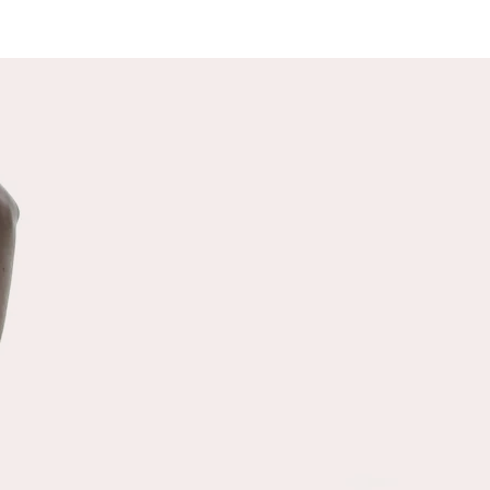
SANTE MENTALE
ènements extérieurs qui nous
nt ont tendance à perturber
santé mentale, c’est à dire à
aire basculer dans l’insanité (à
ent degré) où notre coeur est
. Il s’agit d