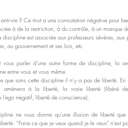
le anti-vie ? Ce mot a une connotation négative pour b
ociée à de la restriction, à du contrôle, à un manque d
a discipline est associée aux professeurs sévères, aux pa
es, au gouvernement et ses lois, etc.  
 vous parler d’une autre forme de discipline, la se
line entre vous et vous même. 
 que sans cette discipline il n’y a pas de liberté. En ef
s amènera à la liberté, la vraie liberté (libéré d
e l’ego négatif, liberté de conscience).
pline ne vous donne qu’une illusion de liberté que 
iberté. “Faire ce que je veux quand je le veux” n’est 