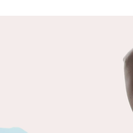
DEUX HUMANITÉS
Il existe deux formes d’humanité,
celle d’une humanité qui co-existe et
co-crée avec tout le vivant, qui vit
en harmonie avec son
environnement. Et celle d’une
humanité qui crée et ne pense que
par et