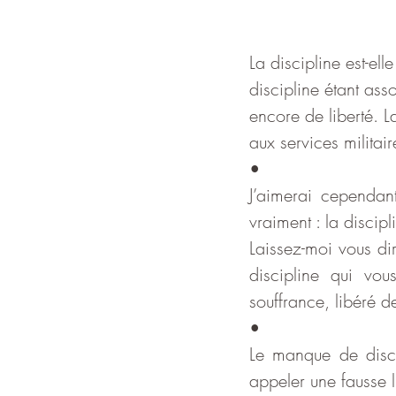
La discipline est-el
discipline étant ass
encore de liberté. L
aux services militair
•
J’aimerai cependant
vraiment : la discip
Laissez-moi vous dire
discipline qui vou
souffrance, libéré d
•
Le manque de disci
appeler une fausse l