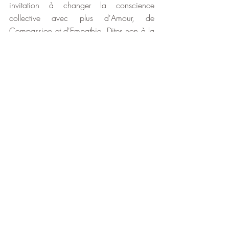
invitation à changer la conscience 
collective avec plus d'Amour, de 
Compassion et d'Empathie. Dites non à la 
peur, à la colère et au service à soi. Dites 
oui à l’amour et au service à autrui. 
Informez-vous et remettez en question 
toutes les normes, croyances, systèmes et 
institutions auxquels vous appartenez et 
utilisez votre discernement afin de 
consentir à une idée plutôt que de 
simplement croire en ce en quoi la 
majorité (conscience collective) croit, pour 
un monde en paix et libéré de ses guerres, 
maladies, inégalités, traumatismes, 
violences, tyrannies, abus, etc. Vous me 
trouverez surement utopiste en lisant ces 
quelques lignes, mais seulement lorsque 
vous enlèverez cette pensée (générée par 