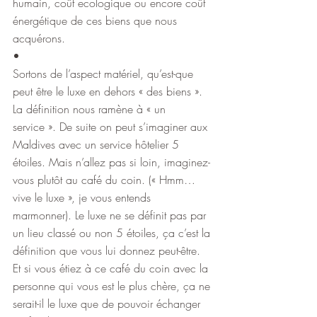
humain, coût ecologique ou encore coût 
énergétique de ces biens que nous 
acquérons.
•
Sortons de l’aspect matériel, qu’est-que 
peut être le luxe en dehors « des biens ». 
La définition nous ramène à « un 
service ». De suite on peut s’imaginer aux 
Maldives avec un service hôtelier 5 
étoiles. Mais n’allez pas si loin, imaginez-
vous plutôt au café du coin. (« Hmm… 
vive le luxe », je vous entends 
marmonner). Le luxe ne se définit pas par 
un lieu classé ou non 5 étoiles, ça c’est la 
définition que vous lui donnez peut-être. 
Et si vous étiez à ce café du coin avec la 
personne qui vous est le plus chère, ça ne 
serait-il le luxe que de pouvoir échanger 