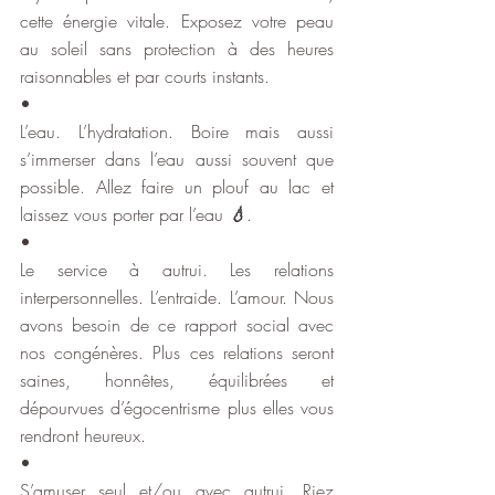
cette énergie vitale. Exposez votre peau 
au soleil sans protection à des heures 
raisonnables et par courts instants.
•
L’eau. L’hydratation. Boire mais aussi 
s’immerser dans l’eau aussi souvent que 
possible. Allez faire un plouf au lac et 
laissez vous porter par l’eau 
💧
.
•
Le service à autrui. Les relations 
interpersonnelles. L’entraide. L’amour. Nous 
avons besoin de ce rapport social avec 
nos congénères. Plus ces relations seront 
saines, honnêtes, équilibrées et 
dépourvues d’égocentrisme plus elles vous 
rendront heureux.
•
S’amuser seul et/ou avec autrui. Riez 