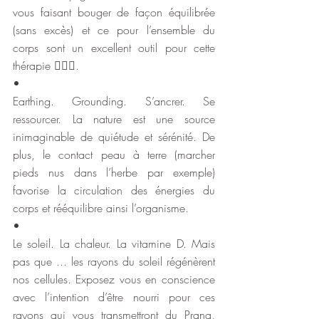
vous faisant bouger de façon équilibrée 
(sans excès) et ce pour l’ensemble du 
corps sont un excellent outil pour cette 
thérapie 
🏃🏼‍♀️
.
•
Earthing. Grounding. S’ancrer. Se 
ressourcer. La nature est une source 
inimaginable de quiétude et sérénité. De 
plus, le contact peau à terre (marcher 
pieds nus dans l’herbe par exemple) 
favorise la circulation des énergies du 
corps et rééquilibre ainsi l’organisme.
•
Le soleil. La chaleur. La vitamine D. Mais 
pas que ... les rayons du soleil régénèrent 
nos cellules. Exposez vous en conscience 
avec l’intention d’être nourri pour ces 
rayons qui vous transmettront du Prana, 