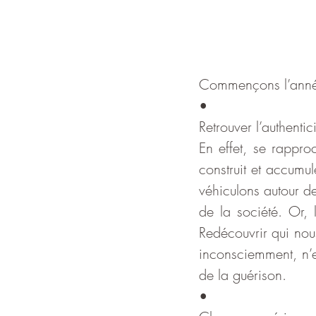
Commençons l’année
•
Retrouver l’authentic
En effet, se rappro
construit et accum
véhiculons autour d
de la société. Or, 
Redécouvrir qui nou
inconsciemment, n’e
de la guérison. 
•