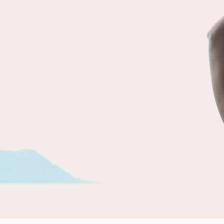
celle d’une humanité qui co-existe et
co-crée avec tout le vivant, qui vit
en harmonie avec son
environnement. Et celle d’une
humanité qui crée et ne pense que
par et