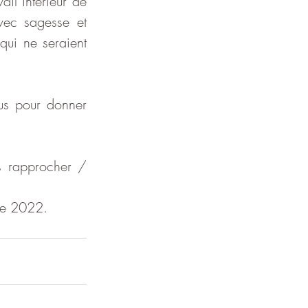
l intérieur de 
vec sagesse et 
ui ne seraient 
us pour donner 
s rapprocher / 
née 2022.