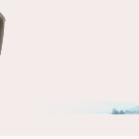
nt ont tendance à perturber
santé mentale, c’est à dire à
aire basculer dans l’insanité (à
ent degré) où notre coeur est
. Il s’agit d