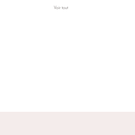
Voir tout
SANTE MENTALE
ènements extérieurs qui nous