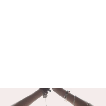
LA DISTORSION PSYCHIQUE
LA 
Il est important de rappeler avant de
Les év