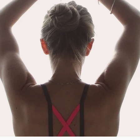
détailler ce sujet que le mot « Yoga »
arrive
signifie « Union ». L’union du yoga
notre 
fait référence à l’union de notre
nous f
conscience individuelle à la
différ
conscience collective. N
atteint