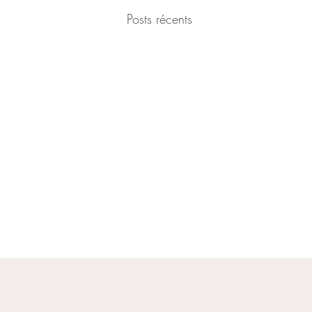
Posts récents
DEUX HUMANITÉS
Il existe deux formes d’humanité,