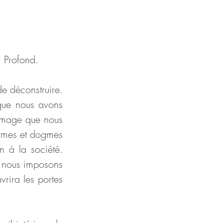
 Profond.  
de déconstruire. 
que nous avons 
image que nous 
rmes et dogmes 
 à la société. 
 nous imposons 
rira les portes 