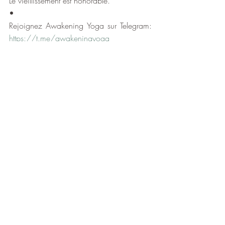
Le vieillissement est honorable.
•
Rejoignez Awakening Yoga sur Telegram: 
https://t.me/awakeningyoga
Français
Posts récents
Voir tout