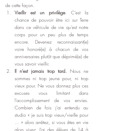
de cette façon.
Vieillir est un privilège
. C’est la 
chance de pouvoir être ici sur Terre 
dans ce véhicule de vie qu’est notre 
corps pour un peu plus de temps 
encore. Devenez reconnaissant(e) 
voire honoré(e) à chacun de vos 
anniversaires plutôt que déprimé(e) de 
vous savoir vieillir. 
Il n’est jamais trop tard. 
Nous ne 
sommes ni trop jeune pour, ni trop 
vieux pour. Ne vous donnez plus ces 
excuses vous limitant dans 
l’accomplissement de vos envies. 
Combien de fois j’ai entendu au 
studio « je suis trop vieux/vieille pour 
… » alors arrêtez, si vous êtes en vie 
alors vivez. J’ai des élèves de 14 à 