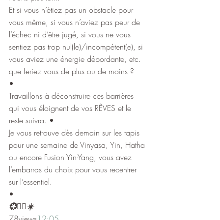
Et si vous n’étiez pas un obstacle pour 
vous même, si vous n’aviez pas peur de 
l’échec ni d’être jugé, si vous ne vous 
sentiez pas trop nul(le)/incompétent(e), si 
vous aviez une énergie débordante, etc. 
que feriez vous de plus ou de moins ?
•
Travaillons à déconstruire ces barrières 
qui vous éloignent de vos RÊVES et le 
reste suivra. •
Je vous retrouve dès demain sur les tapis 
pour une semaine de Vinyasa, Yin, Hatha 
ou encore Fusion Yin-Yang, vous avez 
l’embarras du choix pour vous recentrer 
sur l’essentiel.
•
💞🧚‍♀️☀️
78views
12:05