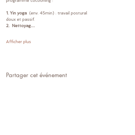
programme cocooning :
1.
Yin yoga
  (env. 45min) : travail postural 
doux et passif.
2.  Nettoyag…
Afficher plus
Partager cet événement
Suivez Awakening Yoga