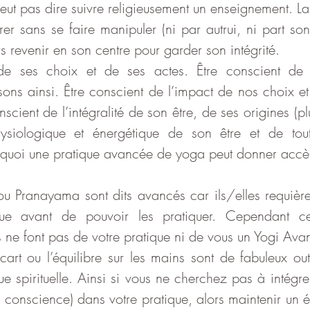
veut pas dire suivre religieusement un enseignement. La d
trer sans se faire manipuler (ni par autrui, ni part son
rs revenir en son centre pour garder son intégrité. 
 de ses choix et de ses actes. Être conscient de 
ons ainsi. Être conscient de l’impact de nos choix et 
onscient de l’intégralité de son être, de ses origines (plu
hysiologique et énergétique de son être et de tou
 à quoi une pratique avancée de yoga peut donner accè
ou Pranayama sont dits avancés car ils/elles requièren
que avant de pouvoir les pratiquer. Cependant ce
e font pas de votre pratique ni de vous un Yogi Ava
cart ou l’équilibre sur les mains sont de fabuleux out
e spirituelle. Ainsi si vous ne cherchez pas à intégre
la conscience) dans votre pratique, alors maintenir un éq