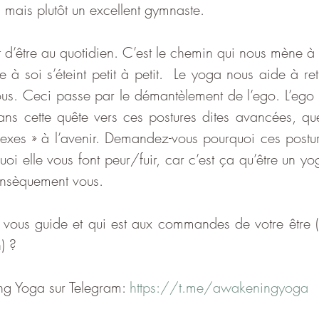
 mais plutôt un excellent gymnaste. 
t d’être au quotidien. C’est le chemin qui nous mène à
 à soi s’éteint petit à petit.  Le yoga nous aide à reti
us. Ceci passe par le démantèlement de l’ego. L’ego qu
ans cette quête vers ces postures dites avancées, que 
lexes » à l’avenir. Demandez-vous pourquoi ces posture
oi elle vous font peur/fuir, car c’est ça qu’être un yog
rinsèquement vous.
ous guide et qui est aux commandes de votre être (su
) ?
g Yoga sur Telegram: 
https://t.me/awakeningyoga