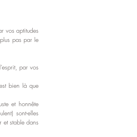
 vos aptitudes 
lus pas par le 
esprit, par vos 
st bien là que 
uste et honnête 
nt) sont-elles 
r et stable dans 