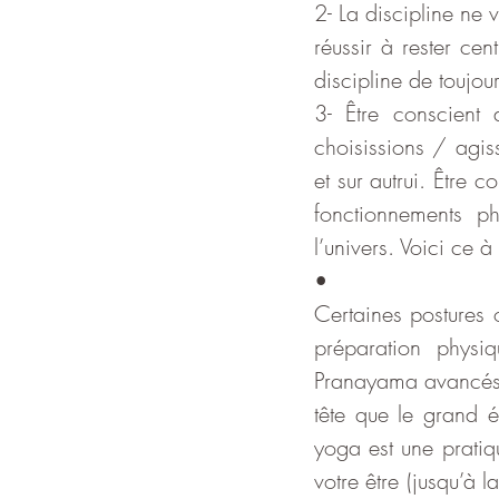
2- La discipline ne 
réussir à rester cen
discipline de toujou
3- Être conscient
choisissions / agiss
et sur autrui. Être c
fonctionnements p
l’univers. Voici ce
•
Certaines postures 
préparation physi
Pranayama avancés n
tête que le grand é
yoga est une pratiqu
votre être (jusqu’à 