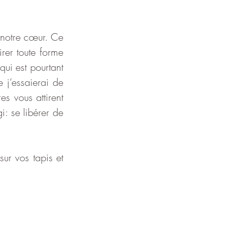
 notre cœur. Ce 
rer toute forme 
i est pourtant 
j’essaierai de 
s vous attirent 
i: se libérer de 
r vos tapis et 