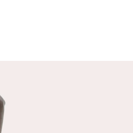
SANTE MENTALE
ènements extérieurs qui nous
nt ont tendance à perturber
santé mentale, c’est à dire à
aire basculer dans l’insanité (à
ent degré) où notre coeur est
. Il s’agit d