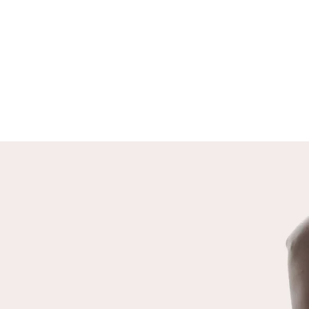
DEUX HUMANITÉS
Il existe deux formes d’humanité,
celle d’une humanité qui co-existe et
co-crée avec tout le vivant, qui vit
en harmonie avec son
environnement. Et celle d’une
humanité qui crée et ne pense que
par et