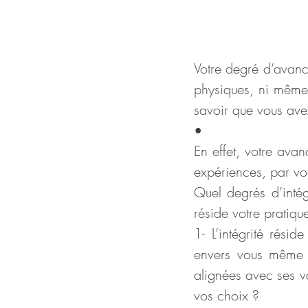
Votre degré d’avanc
physiques, ni même 
savoir que vous av
•
En effet, votre avan
expériences, par vo
Quel degrés d’intég
réside votre pratiqu
1- L’intégrité résid
envers vous même et
alignées avec ses val
vos choix ?