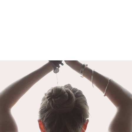
LA DISTORSION PSYCHIQUE
LA 
Il est important de rappeler avant de
Les év
détailler ce sujet que le mot « Yoga »
arrive
signifie « Union ». L’union du yoga
notre 
fait référence à l’union de notre
nous f
conscience individuelle à la
différ
conscience collective. N
atteint