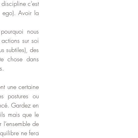
iscipline c’est 
 ego). Avoir la 
pourquoi nous 
actions sur soi 
s subtiles), des 
te chose dans 
s. 
t une certaine 
s postures ou 
ncé. Gardez en 
ils mais que le 
r l’ensemble de 
uilibre ne fera 