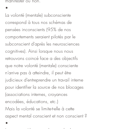
manifester ou non.
•
La volonté (mentale) subconsciente 
correspond à tous nos schémas de 
pensées inconscients (95% de nos 
comportements seraient pilotés par le 
subconscient d’après les neurosciences 
cognitives). Ainsi lorsque nous nous 
retrouvons coincé face a des objectifs 
que notre volonté (mentale) consciente 
n’arrive pas à atteindre, il peut être 
judicieux d’entreprendre un travail interne 
pour identifier la source de nos blocages 
(associations internes, croyances 
encodées, éducations, etc.)
Mais la volonté se limite-t-elle à cette 
aspect mental conscient et non conscient ?
•