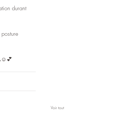
ation durant 
 posture
🙏☺️💕
Voir tout