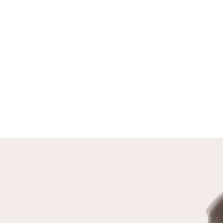
DEUX HUMANITÉS
Il existe deux formes d’humanité,
celle d’une humanité qui co-existe et
co-crée avec tout le vivant, qui vit
en harmonie avec son
environnement. Et celle d’une