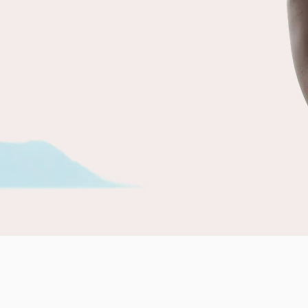
humanité qui crée et ne pense que
par et