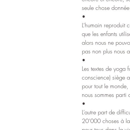
seule chose donnée (
•
L’humain reproduit c
que les enfants util
alors nous ne pouvo
pas non plus nous ai
•
Les textes de yoga f
conscience) siège a
pour tout le monde,
nous sommes parti d
•
L’autre part de diffi
20’000 choses à la 
pour tous dans la vie