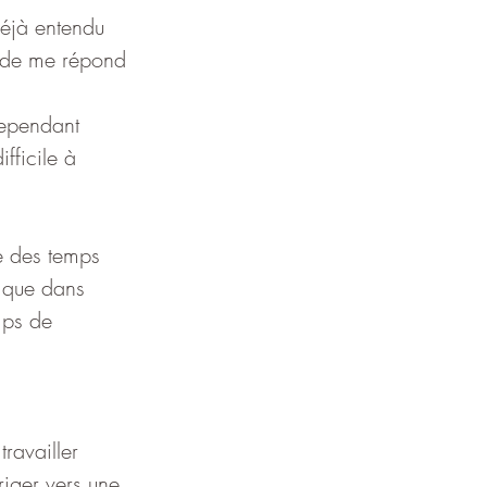
déjà entendu 
monde me répond 
Cependant 
fficile à 
ie des temps 
s que dans 
mps de 
ravailler 
iger vers une 