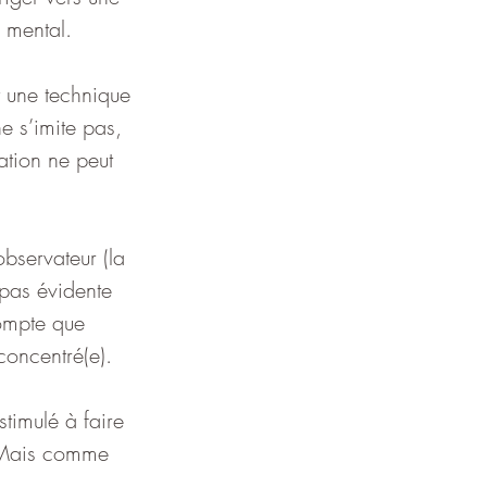
 mental.
t une technique 
e s’imite pas, 
tion ne peut 
bservateur (la 
 pas évidente 
compte que 
concentré(e).
stimulé à faire 
. Mais comme 