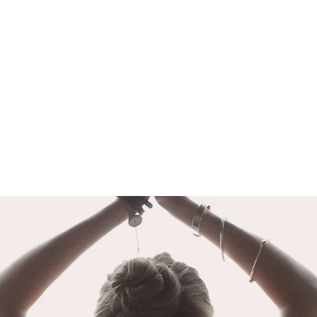
LA DISTORSION PSYCHIQUE
LA 
Il est important de rappeler avant de
Les év
détailler ce sujet que le mot « Yoga »
arrive
signifie « Union ». L’union du yoga
notre 
fait référence à l’union de notre
nous f
conscience individuelle à la
différ