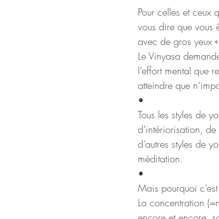
Pour celles et ceux
vous dire que vous ê
avec de gros yeux « 
Le Vinyasa demande 
l’effort mental que r
atteindre que n’imp
•
Tous les styles de y
d’intériorisation, d
d’autres styles de 
méditation.
•
Mais pourquoi c’est s
La concentration (=m
encore et encore, s