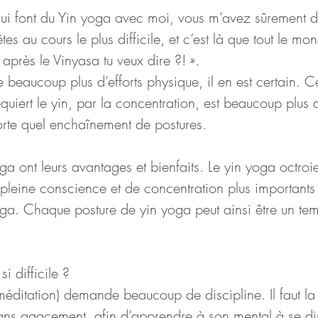
 qui font du Yin yoga avec moi, vous m’avez sûrement 
tes au cours le plus difficile, et c’est là que tout le 
après le Vinyasa tu veux dire ?! ».
beaucoup plus d’efforts physique, il en est certain. 
equiert le yin, par la concentration, est beaucoup plus di
orte quel enchaînement de postures.
oga ont leurs avantages et bienfaits. Le yin yoga octro
e pleine conscience et de concentration plus important
yoga. Chaque posture de yin yoga peut ainsi être un te
i difficile ?
éditation) demande beaucoup de discipline. Il faut la t
ans agacement, afin d’apprendre à son mental à se dir