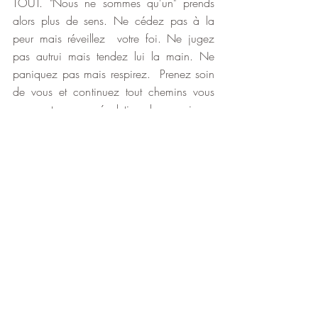
TOUT. "Nous ne sommes qu'un" prends 
alors plus de sens. Ne cédez pas à la 
peur mais réveillez  votre foi. Ne jugez 
pas autrui mais tendez lui la main. Ne 
paniquez pas mais respirez.  Prenez soin 
de vous et continuez tout chemins vous 
amenant vers une évolution de conscience 
que ce soit par le yoga ou toutes autres 
pratiques. 
Restez calme, restez serein, restez confiant 
et surtout, émanez les énergies d'un futur 
que vous souhaitez voir pour vous et vos 
prochains. Choisissez la liberté dans le 
moment présent, ici et maintenant.
La Philosophie du Yoga
Français