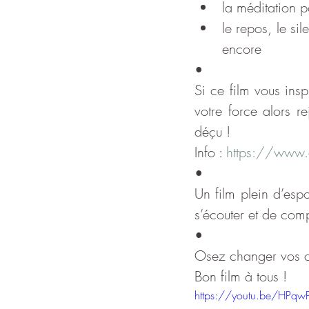
la méditation p
le repos, le sil
encore
•
Si ce film vous insp
votre force alors r
déçu ! 
Info : 
https://www.a
•
Un film plein d’espo
s’écouter et de com
•
Osez changer vos c
Bon film à tous !
https://youtu.be/HPqw