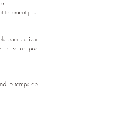
ce
t tellement plus 
s pour cultiver 
s ne serez pas 
end le temps de 