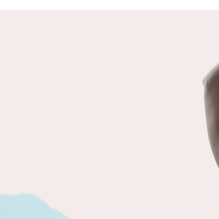
DEUX HUMANITÉS
Il existe deux formes d’humanité,
celle d’une humanité qui co-existe et
co-crée avec tout le vivant, qui vit
en harmonie avec son
environnement. Et celle d’une
humanité qui crée et ne pense que
par et