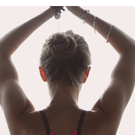
LA DISTORSION PSYCHIQUE
LA 
Il est important de rappeler avant de
Les év
détailler ce sujet que le mot « Yoga »
arrive
signifie « Union ». L’union du yoga
notre 
fait référence à l’union de notre
nous f
conscience individuelle à la
différ
conscience collective. N
atteint