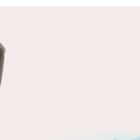
SANTE MENTALE
ènements extérieurs qui nous
nt ont tendance à perturber
santé mentale, c’est à dire à
aire basculer dans l’insanité (à
ent degré) où notre coeur est
. Il s’agit d