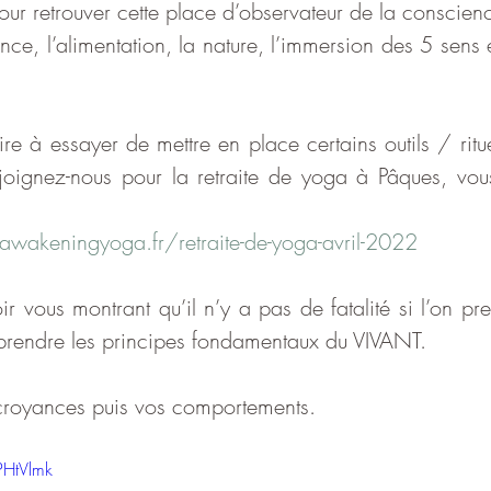
our retrouver cette place d’observateur de la conscien
ence, l’alimentation, la nature, l’immersion des 5 sens e
ire à essayer de mettre en place certains outils / rituel
ejoignez-nous pour la retraite de yoga à Pâques, vou
wakeningyoga.fr/retraite-de-yoga-avril-2022
ir vous montrant qu’il n’y a pas de fatalité si l’on pr
prendre les principes fondamentaux du VIVANT. 
royances puis vos comportements.
PHtVlmk