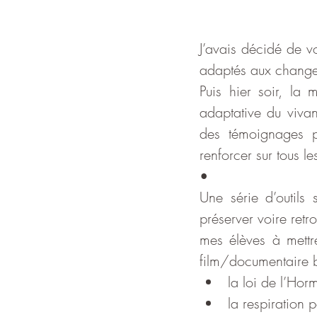
J’avais décidé de vo
adaptés aux change
Puis hier soir, la 
adaptative du vivan
des témoignages p
renforcer sur tous le
•
Une série d’outils
préserver voire retro
mes élèves à mettr
film/documentaire b
la loi de l’Hor
la respiration