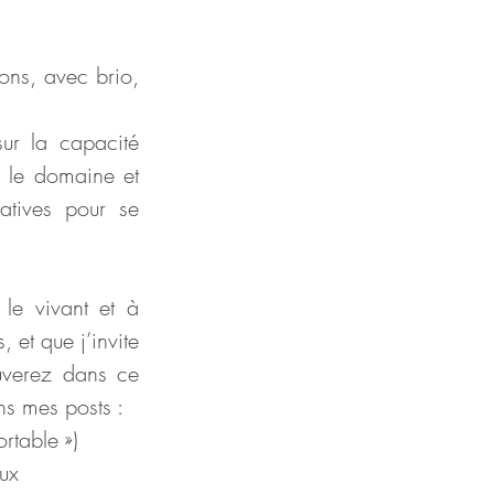
ons, avec brio, 
ur la capacité 
 le domaine et 
tives pour se 
e vivant et à 
 et que j’invite 
uverez dans ce 
s mes posts :
rtable »)
eux