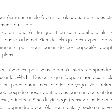
us écrire un article à ce sujet alors que nous nous éti
ments du studio. 
mise en ligne à titre gratuit de ce magnifique film s
t, quelle aubaine! Rien de tels que des experts dans
renants pour vous parler de ces capacités adapta
s plans. 
 sont évoqués pour vous aider à mieux comprendre l
uver la SANTÉ. Des outils que j’appelle moi: des rituels,
e en place durant nos retraites de yoga. Vous retro
eaucoup de choses dont je vous parle en cours et dan
mèse, principe même du yin yoga (pensez « limite confo
 pour apprendre à contrôler son mental / système nerv