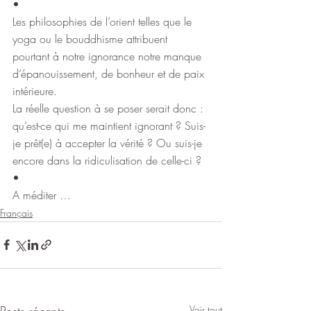
•
Les philosophies de l’orient telles que le 
yoga ou le bouddhisme attribuent 
pourtant à notre ignorance notre manque 
d’épanouissement, de bonheur et de paix 
intérieure.
La réelle question à se poser serait donc : 
qu’est-ce qui me maintient ignorant ? Suis-
je prêt(e) à accepter la vérité ? Ou suis-je 
encore dans la ridiculisation de celle-ci ?
•
A méditer …
Français
Posts récents
Voir tout