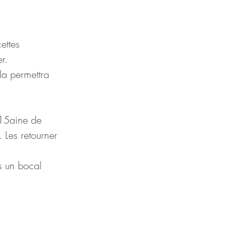
ettes 
r.
la permettra 
 15aine de 
. Les retourner 
s un bocal 