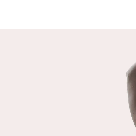
Cake au thon
Catégories : Sans gluten Sans
produit laitier Ingrédients : Vous
trouverez tout à la Biocoop. Des
ingrédients de qualité, c’est des
recettes de qualité pour les papilles
et la santé. 2 Oeufs 1 boite