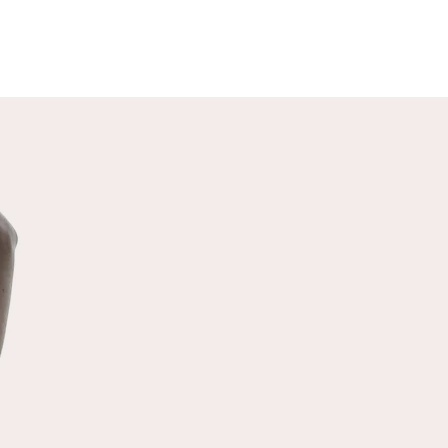
Concombre Céleri
ories : Jus de légumes Crus
ients : Vous trouverez tout à la
p, des ingrédients de qualité
des recettes de qualité...